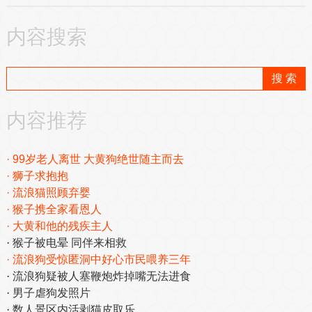
内容搜索
内容推荐
99岁老人离世 大黄狗绝世随主而去
狮子求抱抱
流浪猫照顾弃婴
猴子携全家看恩人
大黄和他的残疾主人
猴子被电晕 同伴来相救
流浪狗受惊匿洞中好心市民喂养三年
流浪狗疑被人塞鞭炮炸掉嘴无法进食
男子虐狗发照片
数人景区内活剥猫皮取乐