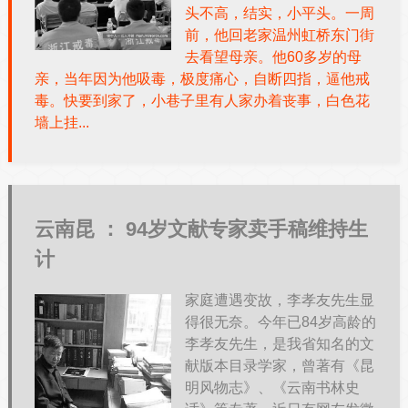
头不高，结实，小平头。一周
前，他回老家温州虹桥东门街
去看望母亲。他60多岁的母
亲，当年因为他吸毒，极度痛心，自断四指，逼他戒
毒。快要到家了，小巷子里有人家办着丧事，白色花
墙上挂...
云南昆 ：
94岁文献专家卖手稿维持生
计
家庭遭遇变故，李孝友先生显
得很无奈。今年已84岁高龄的
李孝友先生，是我省知名的文
献版本目录学家，曾著有《昆
明风物志》、《云南书林史