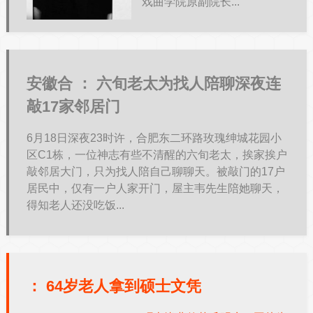
戏曲学院原副院长...
安徽合 ：
六旬老太为找人陪聊深夜连
敲17家邻居门
6月18日深夜23时许，合肥东二环路玫瑰绅城花园小
区C1栋，一位神志有些不清醒的六旬老太，挨家挨户
敲邻居大门，只为找人陪自己聊聊天。被敲门的17户
居民中，仅有一户人家开门，屋主韦先生陪她聊天，
得知老人还没吃饭...
：
64岁老人拿到硕士文凭