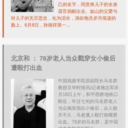
己的名字，同意将儿子的全身
器官捐献出去。如山的父爱与
对儿子的无尽思念，化为泪水，淌在饱含岁月痕迹的
脸上。6月8日，孙德祥第一...
北京和 ：
78岁老人当众戳穿女小偷后
遭殴打出血
中国戏曲学院原副院长马名群
教授京华时报讯(记者施志军)6
月18日上午，和平西桥地铁口
附近，年过七旬的马名群老人
当众揭发指出小偷后，众人散
开不久，马老遭人殴打致嘴唇
出血。78岁的马名群，是中国