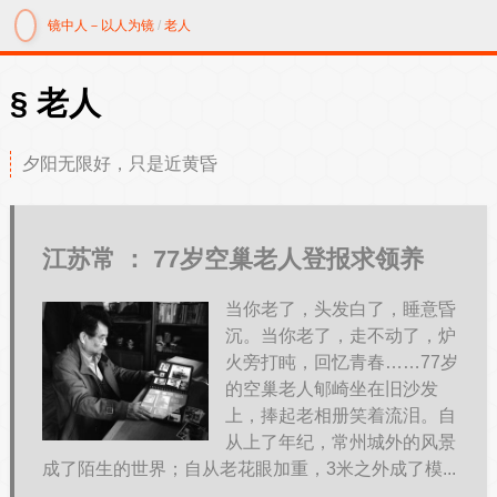
镜中人－以人为镜
/
老人
老人
夕阳无限好，只是近黄昏
江苏常 ：
77岁空巢老人登报求领养
当你老了，头发白了，睡意昏
沉。当你老了，走不动了，炉
火旁打盹，回忆青春……77岁
的空巢老人郇崎坐在旧沙发
上，捧起老相册笑着流泪。自
从上了年纪，常州城外的风景
成了陌生的世界；自从老花眼加重，3米之外成了模...