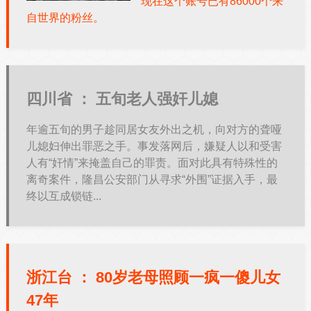
现在这个账号已有86000个来
自世界的粉丝。
四川省 ：
五旬老人强奸儿媳
年逾五旬的男子趁同居女友外出之机，向对方的聋哑
儿媳妇伸出罪恶之手。事发落网后，嫌疑人以和受害
人有“奸情”来掩盖自己的罪责。面对此具有特殊性的
离奇案件，隆昌公安部门从寻求“外围”证据入手，最
终以互成锁链...
浙江台 ：
80岁老母照顾一疯一傻儿女
47年