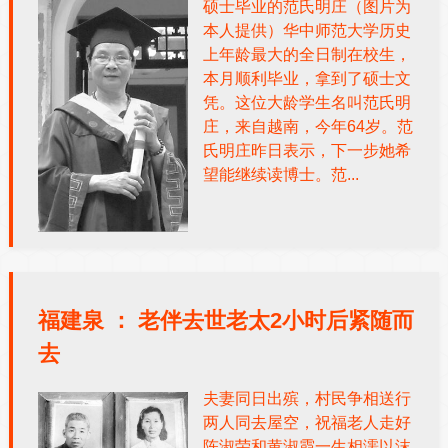
硕士毕业的范氏明庄（图片为
本人提供）华中师范大学历史
上年龄最大的全日制在校生，
本月顺利毕业，拿到了硕士文
凭。这位大龄学生名叫范氏明
庄，来自越南，今年64岁。范
氏明庄昨日表示，下一步她希
望能继续读博士。范...
福建泉 ：
老伴去世老太2小时后紧随而
去
夫妻同日出殡，村民争相送行
两人同去屋空，祝福老人走好
陈淑荣和黄淑霞一生相濡以沫