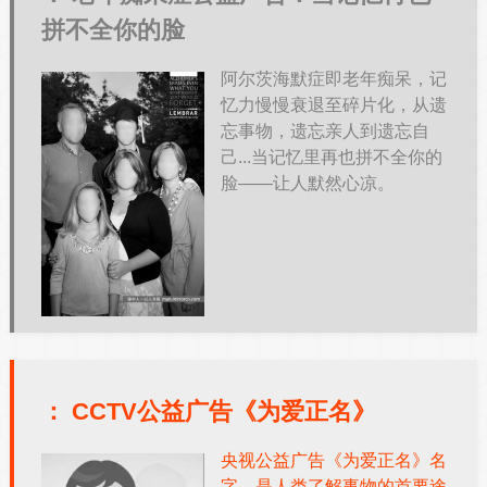
拼不全你的脸
阿尔茨海默症即老年痴呆，记
忆力慢慢衰退至碎片化，从遗
忘事物，遗忘亲人到遗忘自
己...当记忆里再也拼不全你的
脸——让人默然心凉。
：
CCTV公益广告《为爱正名》
央视公益广告《为爱正名》名
字，是人类了解事物的首要途