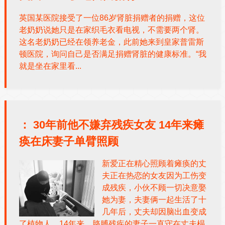
英国某医院接受了一位86岁肾脏捐赠者的捐赠，这位
老奶奶说她只是在家织毛衣看电视，不需要两个肾。
这名老奶奶已经在领养老金，此前她来到皇家普雷斯
顿医院，询问自己是否满足捐赠肾脏的健康标准。“我
就是坐在家里看...
：
30年前他不嫌弃残疾女友 14年来瘫
痪在床妻子单臂照顾
新爱正在精心照顾着瘫痪的丈
夫正在热恋的女友因为工伤变
成残疾，小伙不顾一切决意娶
她为妻，夫妻俩一起生活了十
几年后，丈夫却因脑出血变成
了植物人，14年来，胳膊残疾的妻子一直守在丈夫榻