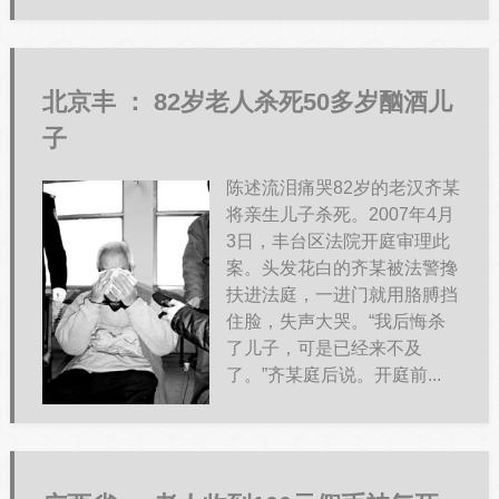
北京丰 ：
82岁老人杀死50多岁酗酒儿
子
陈述流泪痛哭82岁的老汉齐某
将亲生儿子杀死。2007年4月
3日，丰台区法院开庭审理此
案。头发花白的齐某被法警搀
扶进法庭，一进门就用胳膊挡
住脸，失声大哭。“我后悔杀
了儿子，可是已经来不及
了。”齐某庭后说。开庭前...