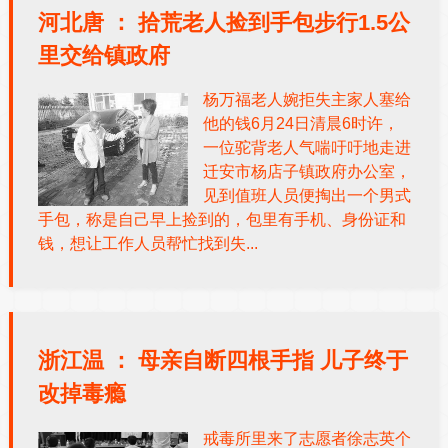
河北唐 ：
拾荒老人捡到手包步行1.5公
里交给镇政府
杨万福老人婉拒失主家人塞给
他的钱6月24日清晨6时许，
一位驼背老人气喘吁吁地走进
迁安市杨店子镇政府办公室，
见到值班人员便掏出一个男式
手包，称是自己早上捡到的，包里有手机、身份证和
钱，想让工作人员帮忙找到失...
浙江温 ：
母亲自断四根手指 儿子终于
改掉毒瘾
戒毒所里来了志愿者徐志英个