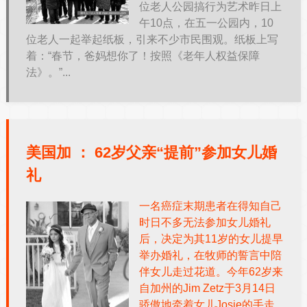
位老人公园搞行为艺术昨日上
午10点，在五一公园内，10
位老人一起举起纸板，引来不少市民围观。纸板上写
着：“春节，爸妈想你了！按照《老年人权益保障
法》。”...
美国加 ：
62岁父亲“提前”参加女儿婚
礼
一名癌症末期患者在得知自己
时日不多无法参加女儿婚礼
后，决定为其11岁的女儿提早
举办婚礼，在牧师的誓言中陪
伴女儿走过花道。今年62岁来
自加州的Jim Zetz于3月14日
骄傲地牵着女儿Josie的手走