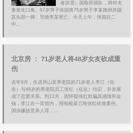
者洪雪）因取药插队，两对夫
妻发生口角。67岁男子张国将75岁男子李某拽倒并踢
其头部一脚，导致李某死亡。今天上午，张国在二
中...
北京房 ：
71岁老人将48岁女友砍成重
伤
去年9月，住进房山某养老院的71岁老人李江（化
名）与48岁的养老院员工张红（化名）结识，并发展
成了恋爱关系。到12月，因怀疑张红欺骗其感情和金
钱，李江在一宾馆内，用电棍菜刀将张红砍致重伤。
因涉嫌故意杀人罪，...