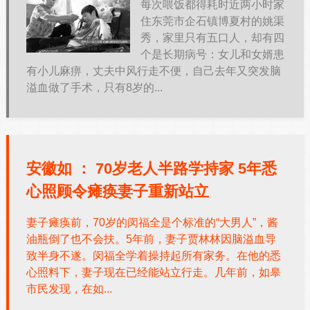
每次喂饭都得耗时近两小时家
住东莞市企石镇博夏村的姚渠
秀，家里只有五口人，却有四
个是长期病号：女儿和女婿患
有小儿麻痹，丈夫中风行走不便，自己去年又突发脑
溢血做了手术，只有8岁的...
安徽如 ：
70岁老人半路学持家 5年悉
心照顾令瘫痪妻子重新站立
妻子瘫痪前，70岁的闵福全是个标准的“大男人”，酱
油瓶倒了也不会扶。5年前，妻子贾林林因脑溢血导
致半身不遂。闵福全学着操持起所有家务。在他的悉
心照料下，妻子现在已经能站立行走。几年前，如皋
市民发现，在如...