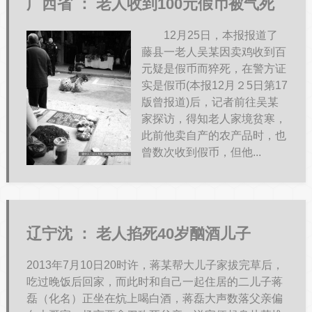
广西省 ：
老人收到100元假币被气死
12月25日，本报报道了
藤县一老人吴某因卖鸡收到百
元疑是假币而猝死，在警方证
实是假币(本报12月２5日第17
版曾报道)后，记者前往吴某
家探访，得知老人家境贫寒，
此前他卖自产的农产品时，也
曾数次收到假币，但他...
辽宁沈 ：
老人掐死40岁酗酒儿子
2013年7月10日20时许，蒋某帮大儿子家拔完草后，
吃过晚饭后回家，而此时和自己一起住居的二儿子蒋
磊（化名）正坐在炕上喝白酒，蒋磊大声数落父亲偏