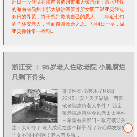
近日一段佳话在海南省儋州市那大镇流传：落水获救
的海南省儋州市那大镇沙河管养所女职工温亚灵经过
多日的寻觅，终于找到救助自己的恩人——年近七旬
的羊林安老人，当面感谢救命之恩。7月4日一早，温
亚灵像往常一样到...
浙江安 ：
95岁老人住敬老院 小腿腐烂
只剩下骨头
微博网友-皂荚木-7月8日
22:45：安吉天子湖镇，西亩
敬老院虐待老人事件！ 西亩
敬老院虐待林金风老太太事件
～希望有关部门～政府领导关
←
注～太可怜了 老人成现在这个样子 除了好心网友探望
子女不闻不问啊！老人有多痛...