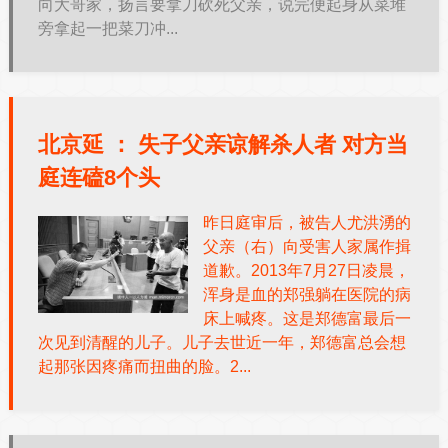
向大哥家，扬言要拿刀砍死父亲，说完便起身从菜堆
旁拿起一把菜刀冲...
北京延 ：
失子父亲谅解杀人者 对方当
庭连磕8个头
昨日庭审后，被告人尤洪湧的
父亲（右）向受害人家属作揖
道歉。2013年7月27日凌晨，
浑身是血的郑强躺在医院的病
床上喊疼。这是郑德富最后一
次见到清醒的儿子。儿子去世近一年，郑德富总会想
起那张因疼痛而扭曲的脸。2...