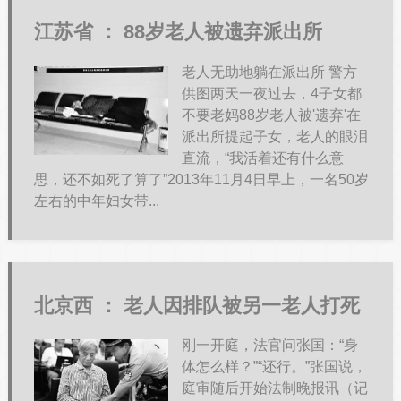
江苏省 ：
88岁老人被遗弃派出所
老人无助地躺在派出所 警方
供图两天一夜过去，4子女都
不要老妈88岁老人被'遗弃'在
派出所提起子女，老人的眼泪
直流，“我活着还有什么意
思，还不如死了算了”2013年11月4日早上，一名50岁
左右的中年妇女带...
北京西 ：
老人因排队被另一老人打死
刚一开庭，法官问张国：“身
体怎么样？”“还行。”张国说，
庭审随后开始法制晚报讯（记