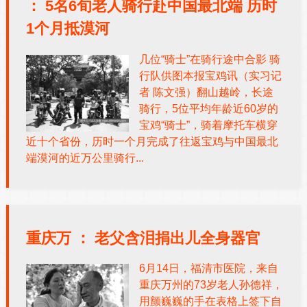
：
5名6旬老人骑行赴中国最北端 历时
1个月抵漠河
几位“骑士”在骑行途中合影 骑
行队供图本报宝鸡讯（实习记
者 陈文强）翻山越岭，长途
骑行，5位平均年龄近60岁的
宝鸡“骑士”，骑着摩托车横穿
近十个省份，历时一个月完成了往返宝鸡与中国最北
端漠河的近万公里骑行...
重庆万 ：
老父含泪捐出儿全身器官
6月14日，福清市医院，来自
重庆万州的73岁老人孙德祥，
用颤巍巍的手在表格上签下自