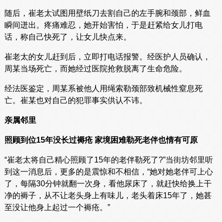
随后，崔老太试图用壁纸刀去割自己的左手腕和颈部，鲜血
瞬间迸出。疼痛难忍，她开始害怕，于是赶紧给女儿打电
话，称自己快死了，让女儿快点来。
崔老太的女儿赶到后，立即打电话报警。经医护人员确认，
周某当场死亡，而她经过医院抢救脱离了生命危险。
经法医鉴定，周某系被他人用绳索勒颈部致机械性窒息死
亡。崔某也对自己的犯罪事实供认不讳。
亲属邻里
照顾到位15年没长过褥疮 家境困难勒死老伴也情有可原
“崔老太将自己精心照顾了15年的老伴勒死了?”当街坊邻里听
到这一消息后，更多的是震惊和不相信，“她对她老伴可上心
了，每隔30分钟就翻一次身，看他尿床了，就赶快给换上干
净的褥子，从不让老头身上有味儿，老头着床15年了，她甚
至没让他身上起过一个褥疮。”