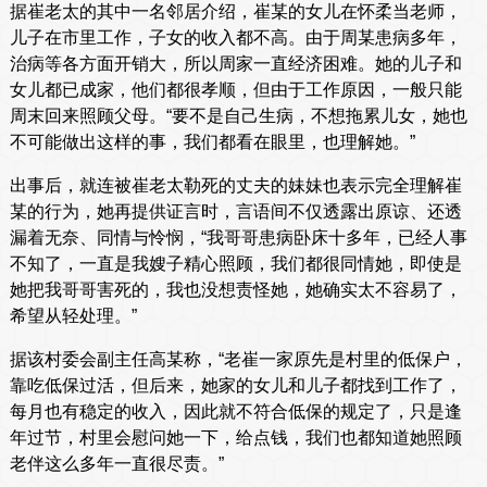
据崔老太的其中一名邻居介绍，崔某的女儿在怀柔当老师，
儿子在市里工作，子女的收入都不高。由于周某患病多年，
治病等各方面开销大，所以周家一直经济困难。她的儿子和
女儿都已成家，他们都很孝顺，但由于工作原因，一般只能
周末回来照顾父母。“要不是自己生病，不想拖累儿女，她也
不可能做出这样的事，我们都看在眼里，也理解她。”
出事后，就连被崔老太勒死的丈夫的妹妹也表示完全理解崔
某的行为，她再提供证言时，言语间不仅透露出原谅、还透
漏着无奈、同情与怜悯，“我哥哥患病卧床十多年，已经人事
不知了，一直是我嫂子精心照顾，我们都很同情她，即使是
她把我哥哥害死的，我也没想责怪她，她确实太不容易了，
希望从轻处理。”
据该村委会副主任高某称，“老崔一家原先是村里的低保户，
靠吃低保过活，但后来，她家的女儿和儿子都找到工作了，
每月也有稳定的收入，因此就不符合低保的规定了，只是逢
年过节，村里会慰问她一下，给点钱，我们也都知道她照顾
老伴这么多年一直很尽责。”