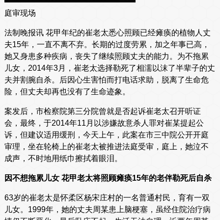
庭审现场
法制晚报讯 花甲年纪的崔老太悉心照顾已经瘫痪的植物人丈
夫15年，一直不离不弃。长期的过度劳累，加之年事已高，
她又身患多种疾病，丧失了继续照顾丈夫的能力。为不拖累
儿女，2014年3月，崔老太选择勒死了相濡以沫了半辈子的丈
夫并割腕自杀。后因心生害怕而打电话求助，脱离了生命危
险，但丈夫却再也没有了生命迹象。
案发后，市检察院第三分院曾就是否起诉崔老太召开听证
会，最终，于2014年11月以涉嫌故意杀人罪对崔某提起公
诉，但建议适用缓刑，今天上午，此案在市三中院公开开庭
审理，坐在轮椅上的崔老太被推进法庭受审，庭上，她泣不
成声，不时地用纸巾擦拭着眼泪。
因不想拖累儿女 花甲老太将照顾瘫痪15年的老伴勒死后自杀
63岁的崔老太是怀柔区杨宋庄村的一名普通村民，育有一双
儿女。1999年，她的丈夫周某患上脑梗塞，虽经住院治疗病