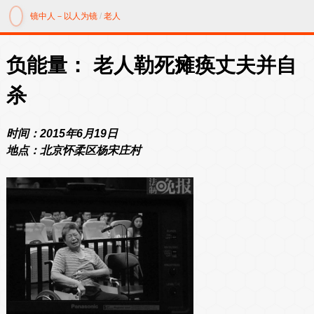
镜中人－以人为镜
/
老人
负能量： 老人勒死瘫痪丈夫并自
杀
时间：2015年6月19日
地点：北京怀柔区杨宋庄村