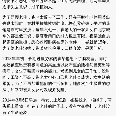
情仍不断恶化，最后卧床不起，生活无法自理。近两年周某
逐渐失去意识，成了植物人。
为了照顾老伴，崔老太辞去了工作，只在平时推老伴周某出
去晒太阳时，在村里摆地摊纳鞋底儿挣点零碎钱，平时的花
销是靠村里接济，每年六七千。崔老太的一双儿女在北京城
拿的都是低工资，接济老两口的能力也是有限。崔某独自挑
起家庭的重担，悉心照顾卧病在床的老伴，一晃就是15年。
为了给老伴治病，崔某省吃俭用，四处奔波、寻医问药。
2013年年初，长期过度劳累的崔某也患上了脑梗塞。同时，
她还被查出患有极高危的高血压以及严重的腰椎间盘突出等
疾病，丧失了照顾老伴的能力。考虑到儿女的工作忙，没时
间，工资也不高，崔老太担心自己和老伴会成为儿女生活的
累赘，为了不再加重他们的生活负担，她多次产生厌世的想
法，所幸都被儿女及时发现并劝阻。
2014年3月6日早晨，待女儿上班后，崔某找来一根绳子，两
头系上重物，挂在了老伴的脖子上，没有丝毫挣扎，老伴没
有了生命迹象。