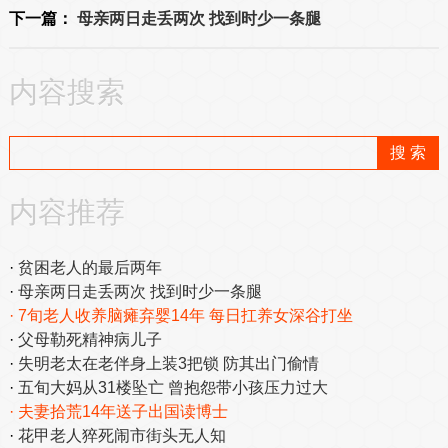
下一篇：
母亲两日走丢两次 找到时少一条腿
内容搜索
内容推荐
贫困老人的最后两年
母亲两日走丢两次 找到时少一条腿
7旬老人收养脑瘫弃婴14年 每日扛养女深谷打坐
父母勒死精神病儿子
失明老太在老伴身上装3把锁 防其出门偷情
五旬大妈从31楼坠亡 曾抱怨带小孩压力过大
夫妻拾荒14年送子出国读博士
花甲老人猝死闹市街头无人知