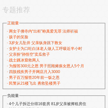
专题推荐
正能量
两女子佛寺内“出柜”称真爱无罪 法师祈福
孩子的笑脸
3岁女儿坠井 父亲纵身跳下救女
女护士为口吐白沫老人做人工呼吸近半小时
父亲扮“孙悟空”卖瓜救子
战士跳冰窟救两人
为报答300元之恩 男子照顾瘫痪女恩人5个月
四肢残疾男子开网店月入3000
男子百万报答20年前一饭之恩
民警从21楼飞出 勇救坠楼男子
负能量
4个儿子拆迁分得16套房 81岁父亲被撵租房住