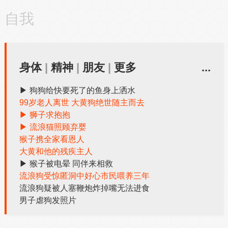
自我
身体
|
精神
|
朋友
|
更多
...
▶ 狗狗给快要死了的鱼身上洒水
99岁老人离世 大黄狗绝世随主而去
▶ 狮子求抱抱
▶ 流浪猫照顾弃婴
猴子携全家看恩人
大黄和他的残疾主人
▶ 猴子被电晕 同伴来相救
流浪狗受惊匿洞中好心市民喂养三年
流浪狗疑被人塞鞭炮炸掉嘴无法进食
男子虐狗发照片