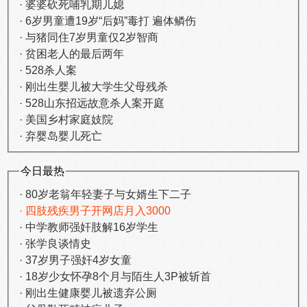
婆婆砍死哺乳期儿媳
6岁男童遭19岁“后妈”毒打 遍体鳞伤
与猪同住7岁男童仅2岁智商
贫困老人的最后两年
528杀人案
刚出生婴儿被大学生父母残杀
528山东招远故意杀人案开庭
美国乡村家庭妓院
弃婴岛婴儿死亡
今日最热
80岁老翁年轻妻子与女婿生下二子
四肢残疾男子开网店月入3000
中学教师强奸肢解16岁学生
张学良谈情史
37岁男子强奸4岁女童
18岁少女怀孕8个月与陌生人3P被斩首
刚出生健康婴儿被遗弃公厕