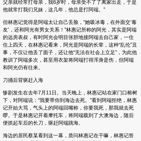
父亲就经常打母亲，我6岁时，母亲受不了了离家出走，于是
他就常打我们兄妹，这几年，他总是打阿端。”
但林惠记觉得是阿端太让自己丢脸，“她吸冰毒，在外面交‘毒
友’，还和阿光有男女关系！”林惠记所称的阿光，其实是阿端
的远房表叔，有时阿光会明目张胆地接阿端去自己家，一住
住上四天，在林惠记看来，阿光是阿端的长辈，这种“乱伦”丑
事，不仅让他丢了面子，还让他“无法在社会上立足”，为此他
教训了阿端多次，甚至用衣架将阿端打得浑身是伤，但阿端
和阿光仍有往来。
刀捅后背驱赶入海
惨剧发生在去年7月11日。当天晚上，林惠记站在家门口榕树
下，对阿端说：“我要带你到海边去死。”看到阿端拒绝，林惠
记开始大骂，气头上的阿端回嘴称，你要我死，那我就去死
啰。于是林惠记开着摩托车，将阿端载到了大澳海边，随后
便抓起车后的长刀，驱赶阿端跳海。
海边的居民蔡某看到这一幕，质问林惠记在干嘛，林惠记答