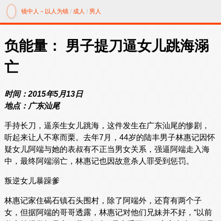
镜中人－以人为镜
/
成人
/
男人
负能量： 男子提刀逼女儿跳海溺
亡
时间：2015年5月13日
地点：广东汕尾
手持长刀，逼亲生女儿跳海，这件发生在广东汕尾的惨剧，
听起来让人不寒而栗。去年7月，44岁的陆丰男子林惠记因怀
疑女儿阿端与她的表叔有不正当男女关系，强逼阿端走入海
中，最终阿端溺亡，林惠记也因故意杀人罪受到惩罚。
叛逆女儿暴躁爹
林惠记家住碣石镇石头围村，除了阿端外，还育有两个子
女，但据阿端的哥哥透露，林惠记对他们兄妹并不好，“以前