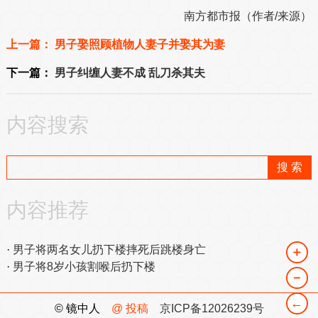
南方都市报（作者/来源）
上一篇：
男子娶照顾植物人妻子并娶其为妻
下一篇：
男子纠缠人妻不成 乱刀杀其夫
内容搜索
内容推荐
男子将两名女儿扔下楼摔死后跳楼身亡
＋
男子将8岁小孩割喉后扔下楼
－
←
© 镜中人
@ 投稿
京ICP备12026239号