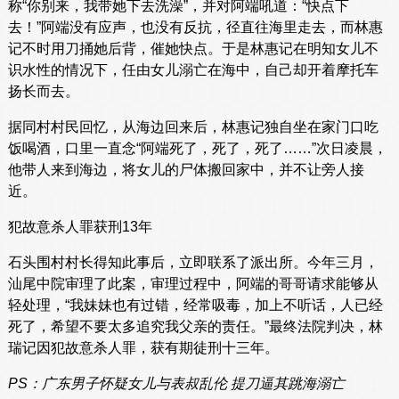
称“你别来，我带她下去洗澡”，并对阿端吼道：“快点下
去！”阿端没有应声，也没有反抗，径直往海里走去，而林惠
记不时用刀捅她后背，催她快点。于是林惠记在明知女儿不
识水性的情况下，任由女儿溺亡在海中，自己却开着摩托车
扬长而去。
据同村村民回忆，从海边回来后，林惠记独自坐在家门口吃
饭喝酒，口里一直念“阿端死了，死了，死了……”次日凌晨，
他带人来到海边，将女儿的尸体搬回家中，并不让旁人接
近。
犯故意杀人罪获刑13年
石头围村村长得知此事后，立即联系了派出所。今年三月，
汕尾中院审理了此案，审理过程中，阿端的哥哥请求能够从
轻处理，“我妹妹也有过错，经常吸毒，加上不听话，人已经
死了，希望不要太多追究我父亲的责任。”最终法院判决，林
瑞记因犯故意杀人罪，获有期徒刑十三年。
PS：广东男子怀疑女儿与表叔乱伦 提刀逼其跳海溺亡