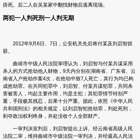
捂死。后二人在吴某家中翻找财物后逃离现场。
两犯一人判死刑一人判无期
2012年9月6日、7日，公安机关先后将付某及刘启智抓
获。
曲靖市中级人民法院审理认为，刘启智与付某共谋采用
杀人的方式抢劫他人财物，9天内分别在湖南省、广东省、云
南省入户抢劫作案4次，在抢劫中致7人死亡，其行为均已构
成抢劫罪。在共同犯罪中，刘启智、付某共谋犯罪，共同杀
害被害人，均起主要作用，均是主犯；其犯罪情节特别严
重，手段极其残忍，后果十分严重。据此，依照《中华人民
共和国刑法》的相关规定，以刘启智犯抢劫罪，判处死刑，
剥夺政治权利终身，并处没收个人全部财产。
一审判决宣判后，刘启智提出上诉。经云南省高级人民
法院二审，维持曲靖市中级法院一审判决，并经最高人民法