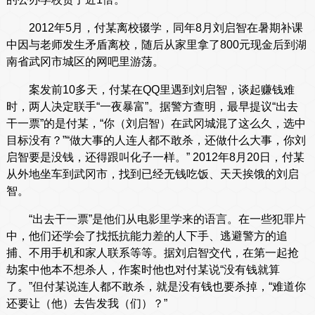
2012年5月，付某离校辍学，同年8月刘启智在暑期补课
中因与老师发生矛盾离校，随后从家里拿了800元现金后到湖
南省武冈市城区的网吧里游荡。
案发前10多天，付某在QQ里遇到刘启智，谈起赚钱难
时，两人决定联手“一夜暴富”。据警方查明，最早提议“出去
干一票”的是付某，“你（刘启智）在武冈城混了这么久，选中
目标没有？”“做大事的人连人都不敢杀，还做什么大事，你刘
启智要是没钱，还得跟叫化子一样。” 2012年8月20日，付某
从外地坐车到武冈市，找到已经无钱吃饭、天天挨饿的刘启
智。
“出去干一票”是他们从电影里学来的语言。在一些犯罪片
中，他们还学会了找抵抗能力差的人下手、逃避警方的追
捕、不用手机和家人联系等等。据刘启智交代，在第一起抢
劫案中他本不想杀人，作案时他也对付某说“没有钱就算
了。”但付某说连人都不敢杀，就是没有钱也要杀掉，“难道你
还要让（他）去告发我（们）？”