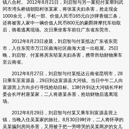
镇八合村。 2012年8月21日，刘启智与另一案犯付某窜到武
冈市湾头桥镇朝阳村张某家，将张某夫妇杀害，抢走现金
1000余元，手机一部、价值人民币165元白沙牌香烟三条，
还将被害人家中一辆价值人民币800元的豪爵牌摩托车劫取
后，骑着逃离现场。次日乘坐客车前往广东省东莞市。
2012年8月23日凌晨，刘启智与付某抵达广东省东莞
市，入住东莞市万江区曲海社区曲海大道一出租屋。25日
晚，刘启智、付某将房东邬某夫妇杀害，携带所劫财物乘车
至云南省。
2012年8月27日，刘启智与付某抵达云南省昆明市，28
日乘车至富源县，29日到达富源县大河镇。当日中午二人向
富源营上方向步行寻找抢劫目标。13时许到达大河镇长坪村
委会长坪村唐某家，二人将唐某杀害，抢劫财物后逃离现
场。
2012年8月29日，刘启智与付某又乘车到富源县营上
镇，当晚入住吴某家的旅社。8月30日9时许，二人将怀孕的
吴某骗到房间杀害，又用被子把一旁啼哭的吴某两岁的女儿